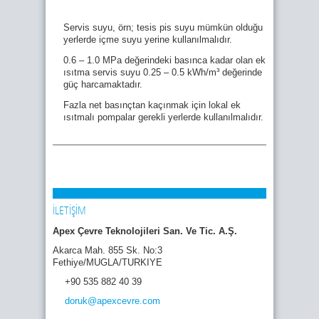
Servis suyu, örn; tesis pis suyu mümkün olduğu
yerlerde içme suyu yerine kullanılmalıdır.
0.6 – 1.0 MPa değerindeki basınca kadar olan ek
ısıtma servis suyu 0.25 – 0.5 kWh/m³ değerinde
güç harcamaktadır.
Fazla net basınçtan kaçınmak için lokal ek
ısıtmalı pompalar gerekli yerlerde kullanılmalıdır.
İLETİŞİM
Apex Çevre Teknolojileri San. Ve Tic. A.Ş.
Akarca Mah. 855 Sk. No:3
Fethiye/MUGLA/TURKIYE
+90 535 882 40 39
doruk
@apexcevre
.com